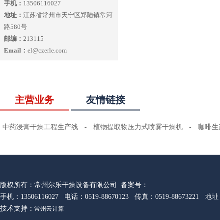
手机：
13506116027
地址：
江苏省常州市天宁区郑陆镇常河
路580号
邮编：
213115
Email：
el@czerle.com
主营业务
友情链接
中药浸膏干燥工程生产线
-
植物提取物压力式喷雾干燥机
-
咖啡生
版权所有：常州尔乐干燥设备有限公司 备案号：
手机：13506116027 电话：0519-88670123 传真：0519-88673
技术支持：
常州云计算