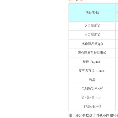
项目/参数
入口温度℃
出口温度℃
水份蒸发量kg/h
离心喷雾头转动形式
转速（r.p.m）
喷雾盘直径（mm）
热源
电加热功率KW
长×宽×高（m）
干粉回收率%
注：部分参数设计时视不同物料